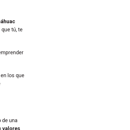
náhuac
que tú, te
 emprender
, en los que
e
o de una
n
valores