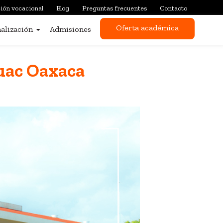
ión vocacional
Blog
Preguntas frecuentes
Contacto
Oferta académica
alización
Admisiones
uac Oaxaca