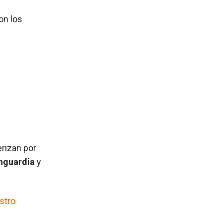
on los
rizan por
nguardia
y
stro