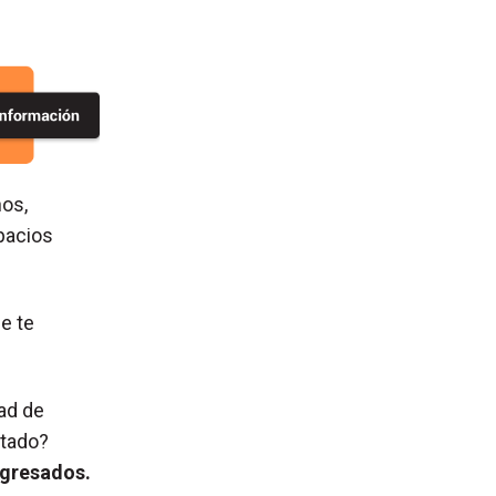
nos,
pacios
e te
dad de
ltado?
egresados.