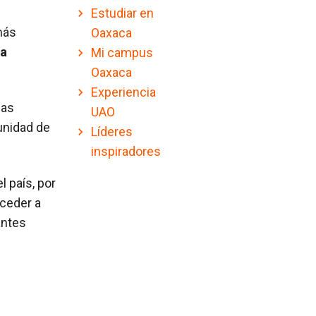
Estudiar en
más
Oaxaca
ta
Mi campus
Oaxaca
Experiencia
mas
UAO
unidad de
Líderes
inspiradores
l país, por
cceder a
antes