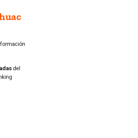
áhuac
 formación
vadas
del
nking