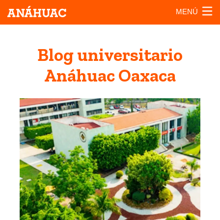
MENÚ
Blog universitario
Anáhuac Oaxaca