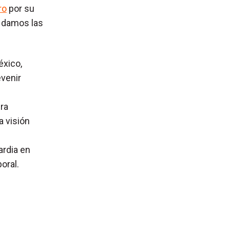
ro
por su
e damos las
éxico,
evenir
ra
 visión
ardia en
oral.