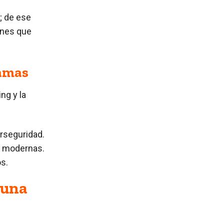
; de ese
ones que
ramas
ng y la
erseguridad.
s modernas.
s.
 una