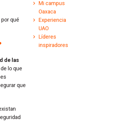
Mi campus
Oaxaca
 por qué
Experiencia
UAO
Líderes
?
inspiradores
d de las
 de lo que
 es
asegurar que
existan
seguridad