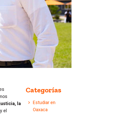
Categorías
les
emos
Estudiar en
sticia, la
Oaxaca
y el