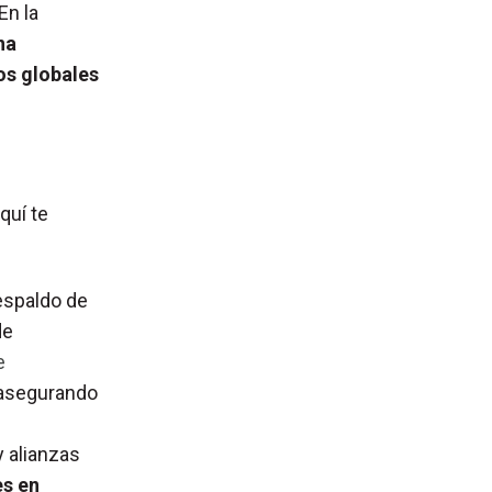
En la
na
os globales
quí te
espaldo de
de
e
 asegurando
y alianzas
es en