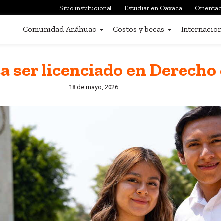
Sitio institucional
Estudiar en Oaxaca
Orientac
Comunidad Anáhuac
Costos y becas
Internacion
ca ser licenciado en Derecho
18 de mayo, 2026