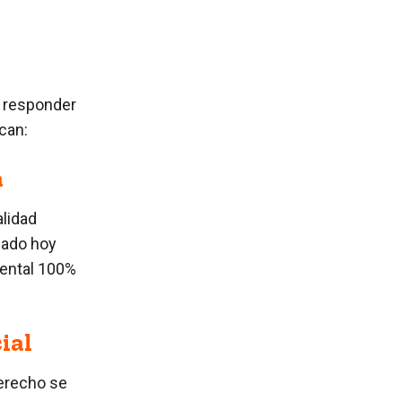
 responder
can:
a
alidad
gado hoy
mental 100%
ial
derecho se