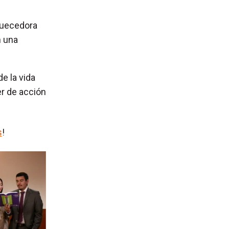
quecedora
n una
e la vida
er de acción
s
!