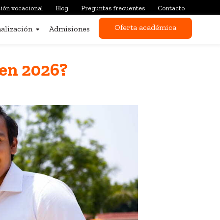
ión vocacional
Blog
Preguntas frecuentes
Contacto
Oferta académica
alización
Admisiones
 en 2026?