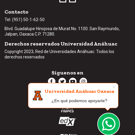
Contacto
Tel. (951) 50-1-62-50
Blvd. Guadalupe Hinojosa de Murat No. 1100. San Raymundo,
Jalpan, Oaxaca C.P.
71280
.
Derechos reservados Universidad Anáhuac
Copyright 2023, Red de Universidades Anáhuac. Todos los
derechos reservados
Síguenos en
Universidad Anáhuac Oaxaca
Aviso de privacidad
¿En qué podemos apoyarte?