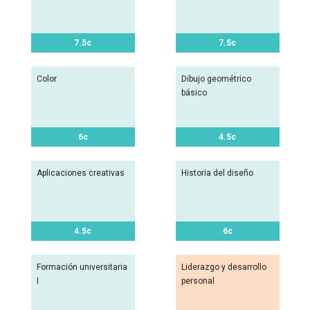
7.5c
7.5c
Color
Dibujo geométrico
básico
6c
4.5c
Aplicaciones creativas
Historia del diseño
4.5c
6c
Formación universitaria
Liderazgo y desarrollo
I
personal