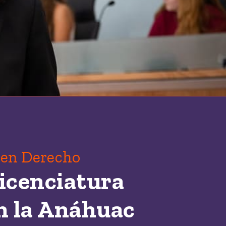
 en Derecho
Licenciatura
n la Anáhuac