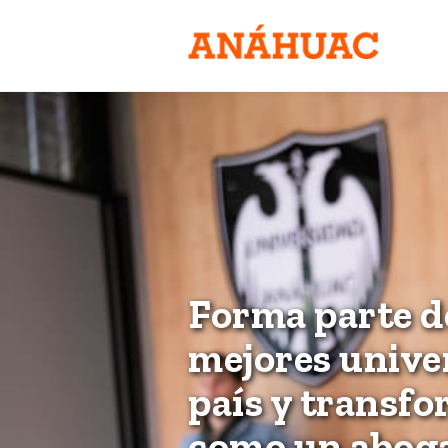
Forma parte de
mejores unive
país y transf
como un abog