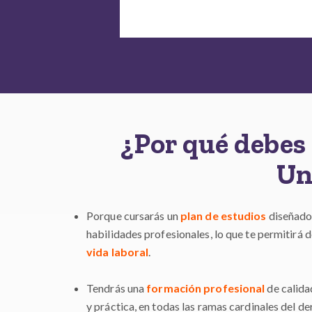
¿Por qué debes 
Un
Porque cursarás un
plan de estudios
diseñado 
habilidades profesionales, lo que te permitirá 
vida laboral
.
Tendrás una
formación profesional
de calida
y práctica, en todas las ramas cardinales del de