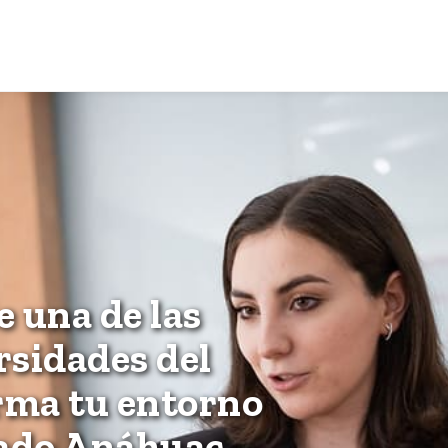
 una de las
rsidades del
orma tu entorno
ado Anáhuac.